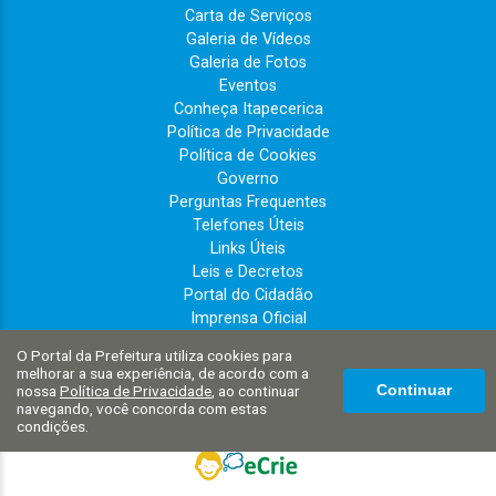
Carta de Serviços
Galeria de Vídeos
Galeria de Fotos
Eventos
Conheça Itapecerica
Política de Privacidade
Política de Cookies
Governo
Perguntas Frequentes
Telefones Úteis
Links Úteis
Leis e Decretos
Portal do Cidadão
Imprensa Oficial
PRESCON
O Portal da Prefeitura utiliza cookies para
melhorar a sua experiência, de acordo com a
nossa
Política de Privacidade
, ao continuar
Continuar
navegando, você concorda com estas
condições.