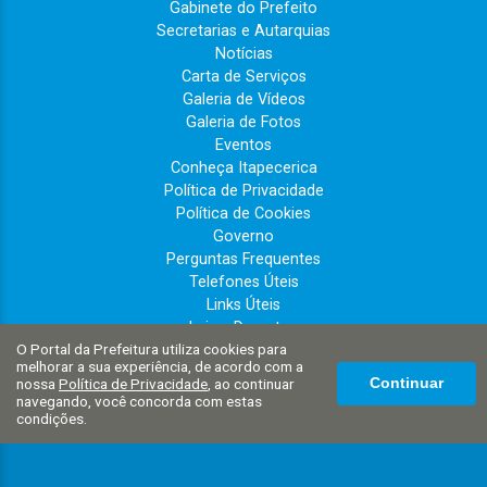
Gabinete do Prefeito
Secretarias e Autarquias
Notícias
Carta de Serviços
Galeria de Vídeos
Galeria de Fotos
Eventos
Conheça Itapecerica
Política de Privacidade
Política de Cookies
Governo
Perguntas Frequentes
Telefones Úteis
Links Úteis
Leis e Decretos
O Portal da Prefeitura utiliza cookies para
Portal do Cidadão
melhorar a sua experiência, de acordo com a
Imprensa Oficial
nossa
Política de Privacidade
, ao continuar
Continuar
PRESCON
navegando, você concorda com estas
condições.