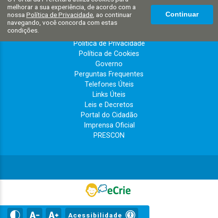
Galeria de Vídeos
melhorar a sua experiência, de acordo com a
Galeria de Fotos
nossa
Política de Privacidade
, ao continuar
Continuar
navegando, você concorda com estas
Eventos
condições.
Conheça Itapecerica
Política de Privacidade
Política de Cookies
Governo
Perguntas Frequentes
Telefones Úteis
Links Úteis
Leis e Decretos
Portal do Cidadão
Imprensa Oficial
PRESCON
Acessibilidade