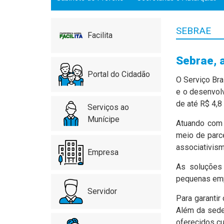
SEBRAE
Facilita
Sebrae, 
Portal do Cidadão
O Serviço Br
e o desenvol
de até R$ 4,8
Serviços ao
Munícipe
Atuando com 
meio de parce
associativism
Empresa
As soluções
pequenas emp
Servidor
Para garantir
Além da sede
oferecidos cu