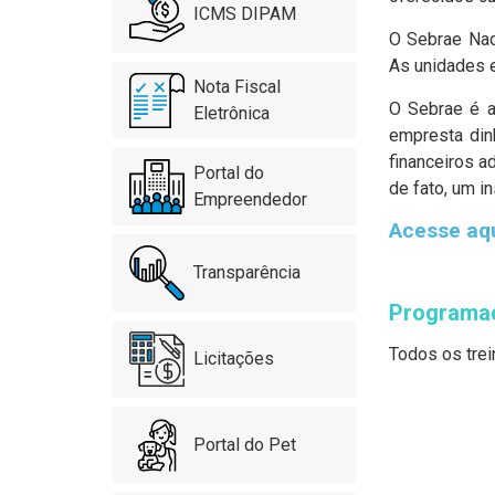
ICMS DIPAM
O Sebrae Naci
As unidades e
Nota Fiscal
O Sebrae é a
Eletrônica
empresta dinh
financeiros 
Portal do
de fato, um i
Empreendedor
Acesse aqu
Transparência
Programa
Todos os tre
Licitações
Portal do Pet