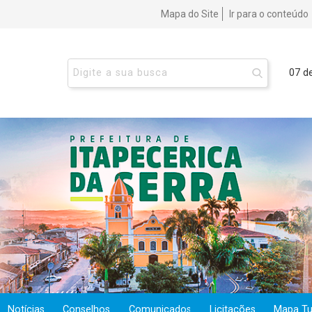
Mapa do Site
Ir para o conteúdo
07 d
Notícias
Conselhos
Comunicados
Licitações
Mapa Tur