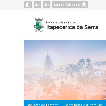
Acessibilidade
Prefeitura do Município de
Itapecerica da Serra
Gabinete do Prefeito
Secretarias e Autarquias