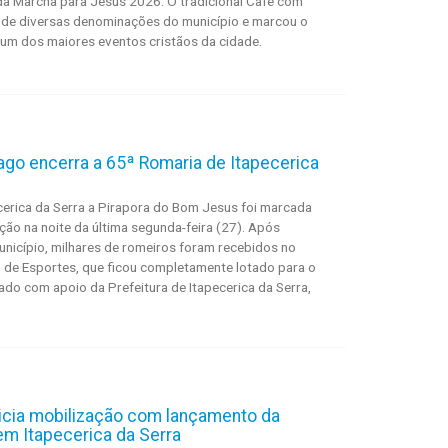
 da Marcha para Jesus 2026. O tradicional Café com
s de diversas denominações do município e marcou o
a um dos maiores eventos cristãos da cidade.
ago encerra a 65ª Romaria de Itapecerica
erica da Serra a Pirapora do Bom Jesus foi marcada
o na noite da última segunda-feira (27). Após
unicípio, milhares de romeiros foram recebidos no
 de Esportes, que ficou completamente lotado para o
ado com apoio da Prefeitura de Itapecerica da Serra,
icia mobilização com lançamento da
em Itapecerica da Serra