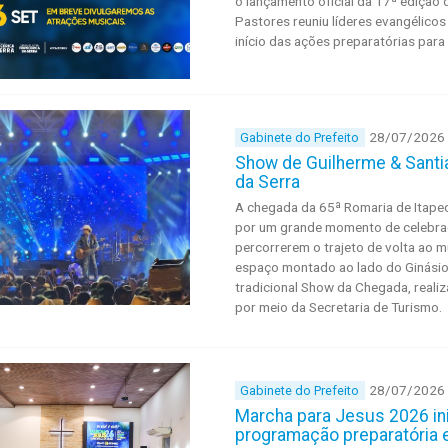
o lançamento oficial da 17ª edição
Pastores reuniu líderes evangélico
início das ações preparatórias par
28/07/2026
Gabinete do Prefeito
Show de Guilherme & Santi
da Serra
A chegada da 65ª Romaria de Itapec
por um grande momento de celebraçã
percorrerem o trajeto de volta ao m
espaço montado ao lado do Ginásio
tradicional Show da Chegada, realiz
por meio da Secretaria de Turismo.
28/07/2026
Gabinete do Prefeito
Marcha para Jesus 2026 in
programação preparatória 