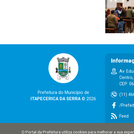
Informaç
Av. Edu
Centro,
CEP: 0
Prefeitura do Município de
(11) 46
ITAPECERICA DA SERRA
© 2026
/Prefei
Feed
O Portal da Prefeitura utiliza cookies para melhorar a sua exp