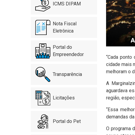
ICMS DIPAM
Nota Fiscal
Eletrônica
Portal do
Empreendedor
“Cada ponto 
cidade mais m
melhoram o di
Transparência
A Marginalzi
aguardava ess
Licitações
região, espec
“Essa melhor
demandas da p
Portal do Pet
O programa de