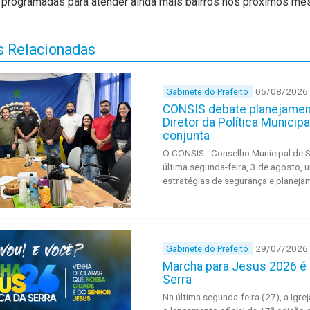
 programadas para atender ainda mais bairros nos próximos me
 Relacionadas
05/08/2026
Gabinete do Prefeito
CONSIS debate planejament
Diretor da Política Munici
conjunta
O CONSIS - Conselho Municipal de S
última segunda-feira, 3 de agosto, 
estratégias de segurança e planeja
29/07/2026
Gabinete do Prefeito
Marcha para Jesus 2026 é 
Serra
Na última segunda-feira (27), a Igre