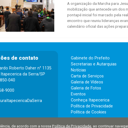
A organização da Marcha para Jesus 
mobilização que antecede um dos ma
pontapé inicial foi marcado pela 
encontro que reuniu lideranças eva
calendário oficial das ações prepara
ões de contato
Gabinete do Prefeito
Secretarias e Autarquias
ardo Roberto Daher n° 1135
Notícias
 Itapecerica da Serra/SP
Carta de Serviços
6850-040
Galeria de Vídeos
Galeria de Fotos
68-9000
Eventos
Conheça Itapecerica
turaItapecericaDaSerra
Política de Privacidade
Política de Cookies
eriência, de acordo com a nossa
Política de Privacidade
, ao continuar naveg