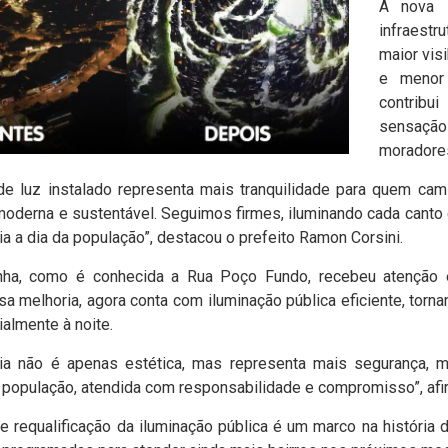
A nova 
infraest
maior vis
e menor
contribu
sensaçã
moradore
de luz instalado representa mais tranquilidade para quem ca
oderna e sustentável. Seguimos firmes, iluminando cada canto
a a dia da população”, destacou o prefeito Ramon Corsini.
nha, como é conhecida a Rua Poço Fundo, recebeu atenção e
a melhoria, agora conta com iluminação pública eficiente, torna
ialmente à noite.
ia não é apenas estética, mas representa mais segurança, m
opulação, atendida com responsabilidade e compromisso”, afirm
 requalificação da iluminação pública é um marco na história 