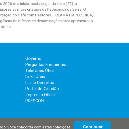
2026 deu início, nesta segunda-feira (27), à
iores eventos cristãos de Itapecerica da Serra. O
realização do Café com Pastores – CLAMA ITAPECERICA,
ngélicas de diferentes denominações para apresentar o
tórias.
Governo
Perguntas Frequentes
Telefones Úteis
Links Úteis
Leis e Decretos
Portal do Cidadão
Imprensa Oficial
PRESCON
ando, você concorda com estas condições.
Continuar