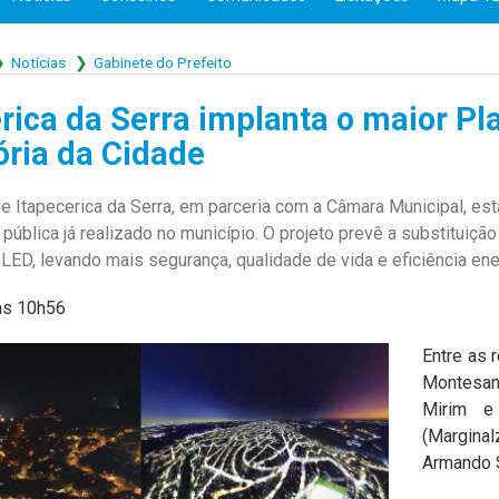
Notícias
Gabinete do Prefeito
rica da Serra implanta o maior Pl
ória da Cidade
de Itapecerica da Serra, em parceria com a Câmara Municipal, es
 pública já realizado no município. O projeto prevê a substitui
 LED, levando mais segurança, qualidade de vida e eficiência ene
às 10h56
Entre as 
Montesan
Mirim e
(Margina
Armando S