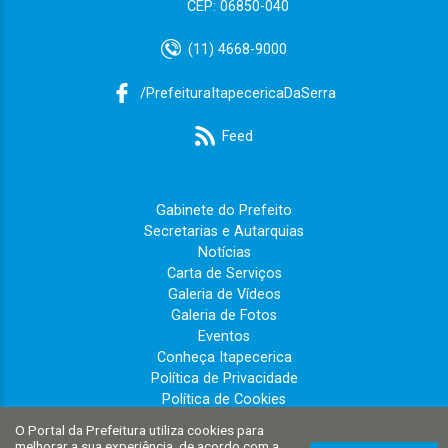
CEP: 06850-040
(11) 4668-9000
/PrefeituraItapecericaDaSerra
Feed
Gabinete do Prefeito
Secretarias e Autarquias
Notícias
Carta de Serviços
Galeria de Vídeos
Galeria de Fotos
Eventos
Conheça Itapecerica
Política de Privacidade
Política de Cookies
Governo
O Portal da Prefeitura utiliza cookies para
Perguntas Frequentes
melhorar a sua experiência, de acordo com a