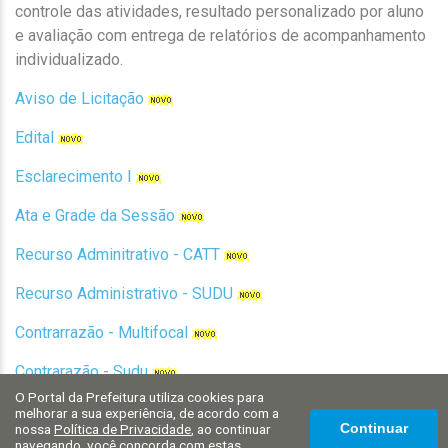
controle das atividades, resultado personalizado por aluno
e avaliação com entrega de relatórios de acompanhamento
individualizado.
Aviso de Licitação
Edital
Esclarecimento I
Ata e Grade da Sessão
Recurso Adminitrativo - CATT
Recurso Administrativo - SUDU
Contrarrazão - Multifocal
Contrarazão - Sudu
O Portal da Prefeitura utiliza cookies para
Julgamento do Recurso
melhorar a sua experiência, de acordo com a
nossa
Política de Privacidade
, ao continuar
Continuar
navegando, você concorda com estas