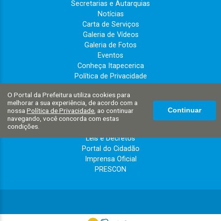
Secretarias e Autarquias
Notícias
Carta de Serviços
Galeria de Vídeos
Galeria de Fotos
Eventos
Conheça Itapecerica
Política de Privacidade
Política de Cookies
O Portal da Prefeitura utiliza cookies para
Governo
melhorar a sua experiência, de acordo com a
Perguntas Frequentes
nossa
Política de Privacidade
, ao continuar
Continuar
Telefones Úteis
navegando, você concorda com estas
condições.
Links Úteis
Leis e Decretos
Portal do Cidadão
Imprensa Oficial
PRESCON