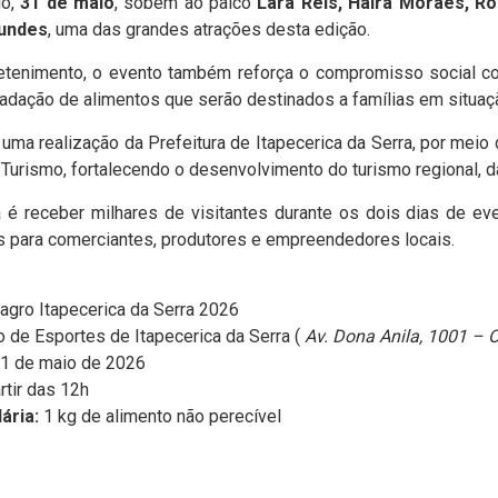
go,
31 de maio
, sobem ao palco
Lara Reis, Haira Moraes, R
undes
, uma das grandes atrações desta edição.
etenimento, o evento também reforça o compromisso social com
adação de alimentos que serão destinados a famílias em situaçã
uma realização da Prefeitura de Itapecerica da Serra, por meio
 Turismo, fortalecendo o desenvolvimento do turismo regional, d
a é receber milhares de visitantes durante os dois dias de ev
s para comerciantes, produtores e empreendedores locais.
gro Itapecerica da Serra 2026
 de Esportes de Itapecerica da Serra (
Av. Dona Anila, 1001 – O
1 de maio de 2026
rtir das 12h
ária:
1 kg de alimento não perecível