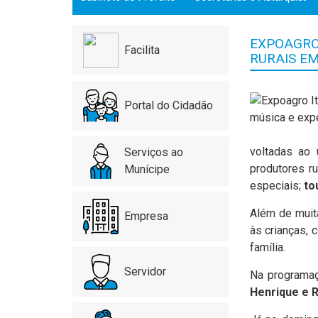
EXPOAGRO 
Facilita
RURAIS E
Portal do Cidadão
voltadas ao 
Serviços ao
produtores ru
Munícipe
especiais;
to
Além de muit
Empresa
às crianças,
família.
Servidor
Na programaç
Henrique e 