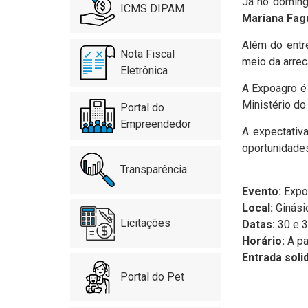
Já no domin
ICMS DIPAM
Mariana Fag
Além do entr
Nota Fiscal
meio da arrec
Eletrônica
A Expoagro é 
Ministério do
Portal do
Empreendedor
A expectativ
oportunidade
Transparência
Evento:
Expoa
Local:
Ginásio
Licitações
Datas:
30 e 3
Horário:
A pa
Entrada solid
Portal do Pet