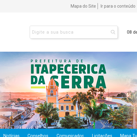
Mapa do Site
Ir para o conteúdo
08 d
Notícias
Conselhos
Comunicados
Licitações
Mapa Tur