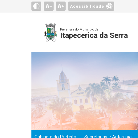
Acessibilidade
Prefeitura do Município de
Itapecerica da Serra
Gabinete do Prefeito
Secretarias e Autarquias