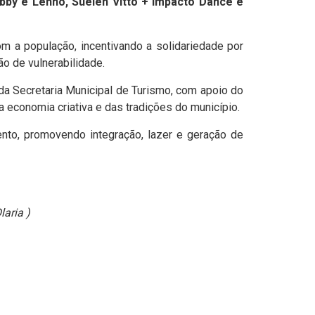
obby e Lenno, Suelen Vitto + Impacto Dance e
 a população, incentivando a solidariedade por
o de vulnerabilidade.
 da Secretaria Municipal de Turismo, com apoio do
a economia criativa e das tradições do município.
ento, promovendo integração, lazer e geração de
laria )