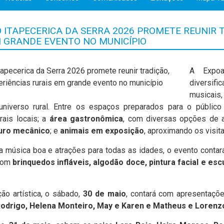
ITAPECERICA DA SERRA 2026 PROMETE REUNIR T
M GRANDE EVENTO NO MUNICÍPIO
A Expoa
diversifi
musicais
universo rural. Entre os espaços preparados para o públic
rais locais; a
área gastronômica
, com diversas opções de 
uro mecânico
; e
animais em exposição
, aproximando os visit
a música boa e atrações para todas as idades, o evento contar
 com
brinquedos infláveis, algodão doce, pintura facial e esc
ão artística, o sábado,
30 de maio
, contará com apresentaç
Rodrigo, Helena Monteiro, May e Karen e Matheus e Lorenz